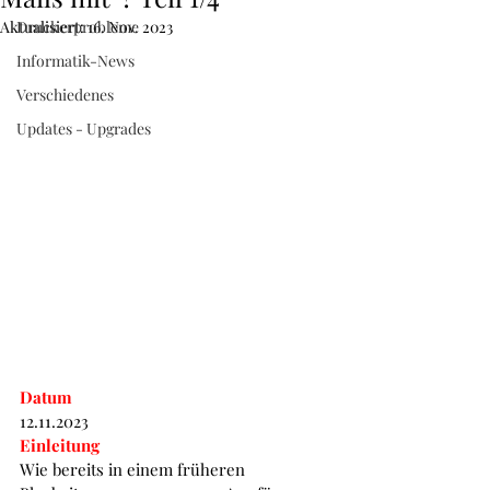
52 38 60
Aktualisiert:
Druckerprobleme
16. Nov. 2023
Informatik-News
Verschiedenes
Updates - Upgrades
Datum
12.11.2023
Einleitung
Wie bereits in einem früheren 