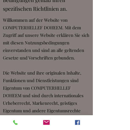
Bedingungen gemäß Ihren
spezifischen Richtlinien an.
Willkommen auf der Website von
COMPUTERHELLEF DOHEEM. Mit dem
Zugriff auf unsere Website erklären Sie sich
mit diesen Nutzungsbedingungen
einverstanden und sind an alle geltenden
Gesetze und Vorschriften gebunden.
Die Website und ihre originalen Inhalte,
Funktionen und Dienstleistungen sind
Eigentum von COMPUTERHELLEF
DOHEEM und sind durch internationales
Urheberrecht, Markenrecht, geistiges
Eigentum und andere Eigentumsrechte
geschützt.