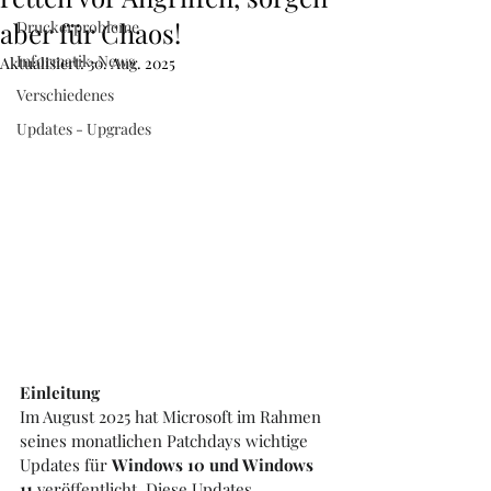
52 38 60
aber für Chaos!
Druckerprobleme
Informatik-News
Aktualisiert:
30. Aug. 2025
Verschiedenes
Updates - Upgrades
Einleitung
Im August 2025 hat Microsoft im Rahmen 
seines monatlichen Patchdays wichtige 
Updates für 
Windows 10 und Windows 
11
 veröffentlicht. Diese Updates 