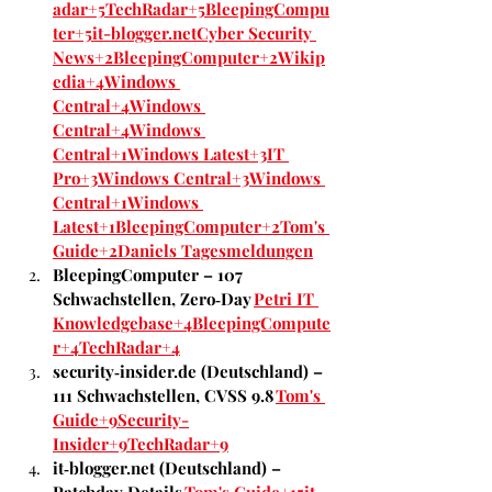
adar+5TechRadar+5BleepingCompu
ter+5
it-blogger.net
Cyber Security 
News+2BleepingComputer+2
Wikip
edia+4Windows 
Central+4Windows 
Central+4
Windows 
Central+1
Windows Latest+3IT 
Pro+3Windows Central+3
Windows 
Central+1
Windows 
Latest+1
BleepingComputer+2Tom's 
Guide+2
Daniels Tagesmeldungen
BleepingComputer – 107 
Schwachstellen, Zero‑Day 
Petri IT 
Knowledgebase+4BleepingCompute
r+4TechRadar+4
security‑insider.de (Deutschland) – 
111 Schwachstellen, CVSS 9.8 
Tom's 
Guide+9Security-
Insider+9TechRadar+9
it‑blogger.net (Deutschland) – 