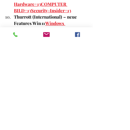
Hardware+13COMPUTER 
BILD+13Security-Insider+13
Thurrott (International) – neue 
Features Win 11 
Windows 
Latest+15Thurrott.com+15Windows 
Central+15
CybersecurityNews (International) 
– KB‑Updates, neue Features 
Cyber 
Security News
Petri.com
 (International) – 107 
Lücken Fixes 
Petri IT 
Knowledgebase+1
Wikipedia DE – Windows 10 22H2 
KB‑Versionsangaben 
BleepingComp
uter+8Wikipedia+8Tom's 
Hardware+8
Wikipedia DE – Windows 11 24H2 
Features & KB‑Angaben 
Cyber 
Security 
News+6Wikipedia+6Windows 