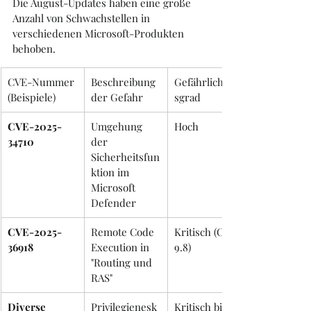
Die August-Updates haben eine große 
Anzahl von Schwachstellen in 
verschiedenen Microsoft-Produkten 
behoben.
CVE-Nummer 
Beschreibung 
Gefährlichkeit
(Beispiele)
der Gefahr
sgrad
CVE-2025-
Umgehung 
Hoch
34710
der 
Sicherheitsfun
ktion im 
Microsoft 
Defender
CVE-2025-
Remote Code 
Kritisch (CVSS 
36918
Execution in 
9.8)
"Routing und 
RAS"
Diverse 
Privilegienesk
Kritisch bis 