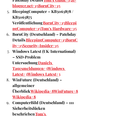
Patchday Details 
Tom's Guide+15it-
blogger.net+15BornCity+15
BleepingComputer – KB5063878 / 
KB5063875 
Veröffentlichung 
BornCity+15Bleepi
ngComputer+15Tom's Hardware+15
BornCity (Deutschland) – Patchday 
Details 
BleepingComputer+15BornC
ity+15Security-Insider+15
Windows Latest (UK/International) 
– SSD‑Problem 
Untersuchung 
Daniels 
Tagesmeldungen+3Windows 
Latest+3Windows Latest+3
WinFuture (Deutschland) – 
allgemeiner 
Überblick 
Wikipedia+8WinFuture+8
Wikipedia+8
ComputerBild (Deutschland) – 111 
Sicherheitslücken 
beschrieben 
Tom's 