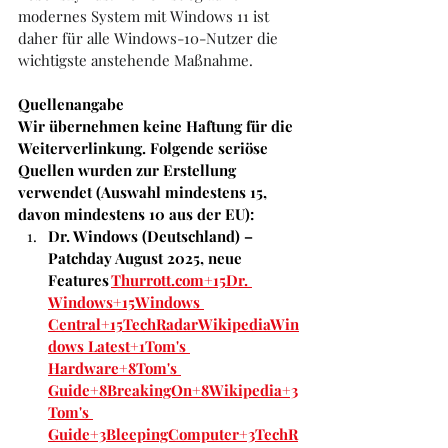
modernes System mit Windows 11 ist 
daher für alle Windows-10-Nutzer die 
wichtigste anstehende Maßnahme.
Quellenangabe
Wir übernehmen keine Haftung für die 
Weiterverlinkung. Folgende seriöse 
Quellen wurden zur Erstellung 
verwendet (Auswahl mindestens 15, 
davon mindestens 10 aus der EU):
Dr. Windows (Deutschland) – 
Patchday August 2025, neue 
Features 
Thurrott.com
+15Dr. 
Windows+15Windows 
Central+15
TechRadar
Wikipedia
Win
dows Latest+1
Tom's 
Hardware+8Tom's 
Guide+8BreakingOn+8
Wikipedia+3
Tom's 
Guide+3BleepingComputer+3
TechR