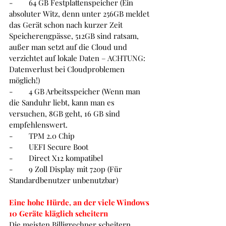
-        
64 GB Festplattenspeicher (Ein 
absoluter Witz, denn unter 256GB meldet 
das Gerät schon nach kurzer Zeit 
Speicherengpässe, 512GB sind ratsam, 
außer man setzt auf die Cloud und 
verzichtet auf lokale Daten – ACHTUNG: 
Datenverlust bei Cloudproblemen 
möglich!)
-        
4 GB Arbeitsspeicher (Wenn man 
die Sanduhr liebt, kann man es 
versuchen, 8GB geht, 16 GB sind 
empfehlenswert. 
-        
TPM 2.0 Chip
-        
UEFI Secure Boot
-        
Direct X12 kompatibel
-        
9 Zoll Display mit 720p (Für 
Standardbenutzer unbenutzbar)
Eine hohe Hürde, an der viele Windows 
10 Geräte kläglich scheitern
Die meisten Billigrechner scheitern 