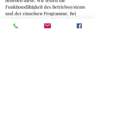
beheben diese. Wir testen die 
Funktionsfähigkeit des Betriebssystems 
und der einzelnen Programme. Bei 
Bedarf reparieren wir diese oder 
tauschen sie gegen Alternativen aus. 
Anschließend unterziehen wir den 
Rechner verschiedenen Funktions- und 
Belastungstests. Erst wenn alle 
Fehlerprotokolle leer sind und der 
Rechner unseren Erwartungen 
entspricht, geben wir ihn für den Einsatz 
beim Kunden frei.
Für die Migration vereinbaren Sie am 
besten einen Termin mit uns, um 
unnötige Wartezeiten zu vermeiden. Am 
einfachsten ist es, wenn Sie uns Ihr 
Gerät während Ihres Urlaubs 
anvertrauen, damit wir genügend Zeit 
haben, unsere Arbeit professionell zu 
erledigen. 
Wenn Ihr Gerät nicht Windows 11-