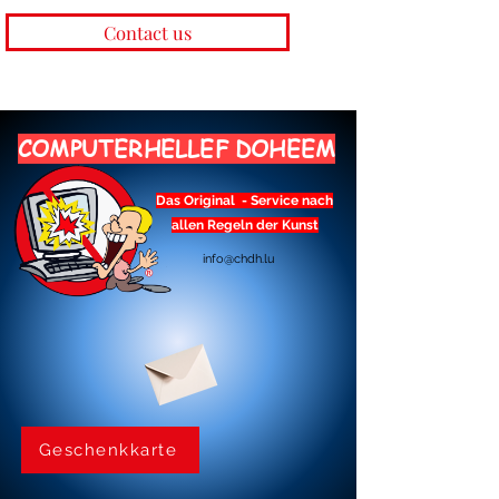
Contact us
COMPUTERHELLEF DOHEEM
Das Original - Service nach
allen Regeln der Kunst
info@chdh.lu
Geschenkkarte