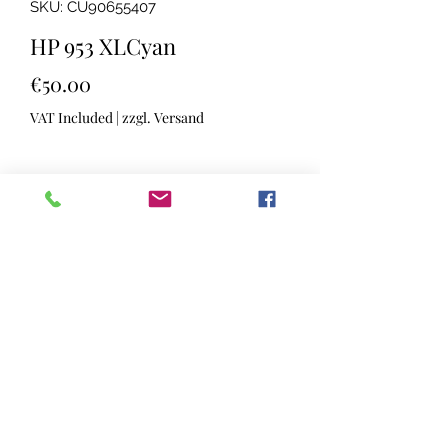
SKU: CU90655407
HP 953 XLCyan
Price
€50.00
VAT Included
|
zzgl. Versand
Quantity
*
Nur auf Vorbestellung
Pre-Order
Original HP Tinte Cyan +- 1450 Seiten
Kompatiblität