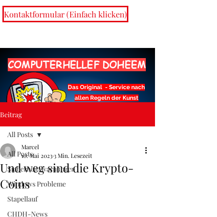
Kontaktformular (Einfach klicken)
COMPUTERHELLEF DOHEEM
Das Original - Service nach
allen Regeln der Kunst
Beitrag
info@chdh.lu
All Posts
Marcel
All Posts
10. Mai 2023
3 Min. Lesezeit
Und weg sind die Krypto-
Sicherheitswarnungen
Coins
Windows Probleme
Geschenkkarte
Stapellauf
CHDH-News