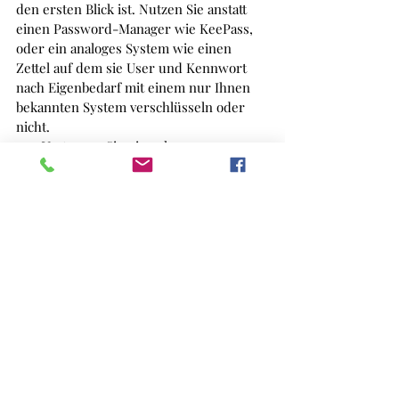
den ersten Blick ist. Nutzen Sie anstatt 
einen Password-Manager wie KeePass, 
oder ein analoges System wie einen 
Zettel auf dem sie User und Kennwort 
nach Eigenbedarf mit einem nur Ihnen 
bekannten System verschlüsseln oder 
nicht. 
10-  
Vertrauen Sie niemals 
Cloudbasierten-Password Managern 
oder Wallets Ihre Kennwörter an, denn 
die Cloud kann jederzeit ausfallen oder 
mittels Identitätsdiebstahl übernommen 
werden.
Quellen
Trustwave, Sicherheitsinstitute, 
Sicherheitsforen
Unser Blog verzichtet auf 
weiterführende Links, da wir nicht 