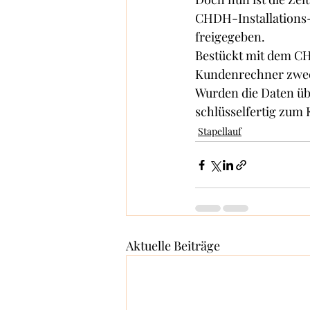
CHDH-Installations- 
freigegeben.  
Bestückt mit dem CHD
Kundenrechner zwec
Wurden die Daten über
schlüsselfertig zum
Stapellauf
Aktuelle Beiträge