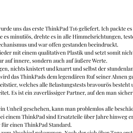
urde uns das erste ThinkPad T16 geliefert. Ich packte es 
e es minutiös, drehte es in alle Himmelsrichtungen, teste
chanismus und war offen gestanden beeindruckt. 
eder mit einem qualitativen Plastik und setzt somit nich
ur auf innere, sondern auch auf äußere Werte. 
gen, nichts knistert und knarrt und selbst der stundenla
 wird das ThinkPads dem legendären Ruf seiner Ahnen ge
eitstier, welches alle Belastungstests bravourös besteht 
tet. Es ist ein zuverlässiger Partner, auf den man sicher
in Unheil geschehen, kann man problemlos alle beschädi
i einem ThinkPad sind Ersatzteile über Jahre hinweg erh
er für einen ThinkPad Standard. 
it zum Abschied gekommen. Nach der sich über Tage ers