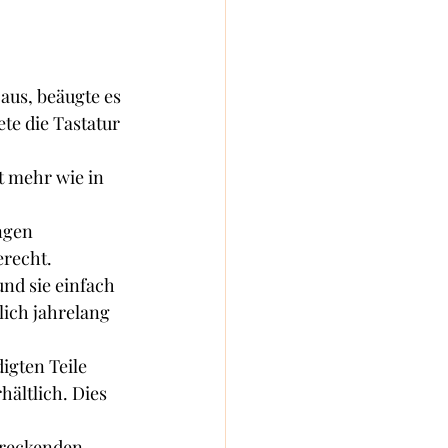
aus, beäugte es 
te die Tastatur 
t mehr wie in 
ngen 
recht. 
und sie einfach 
lich jahrelang 
gten Teile 
ältlich. Dies 
treckenden 