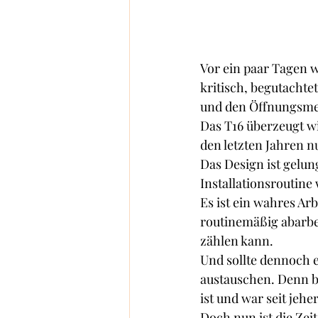
Vor ein paar Tagen w
kritisch, begutachtet
und den Öffnungsme
Das T16 überzeugt wi
den letzten Jahren n
Das Design ist gelun
Installationsroutine
Es ist ein wahres Arb
routinemäßig abarbei
zählen kann. 
Und sollte dennoch e
austauschen. Denn be
ist und war seit jeh
Doch nun ist die Ze