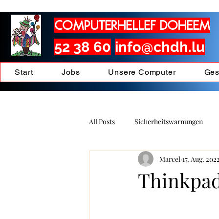
h klicken)
COMPUTERHELLEF DOHEEM
52 38 60
info@chdh.lu
Start
Jobs
Unsere Computer
Ges
All Posts
Sicherheitswarnungen
Marcel
17. Aug. 202
Verschiedenes
Updates - Upgr
Thinkpad