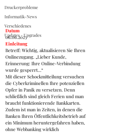
52 38 60
Druckerprobleme
Informatik-News
Verschiedenes
Datum
Updates - Upgrades
06.06.2023
Einleitung
Betreff: Wichtig, aktualisieren Sie Ihren 
Onlinezugang. „Lieber Kunde, 
Erinnerung: Ihre Online-Verbindung 
wurde gesperrt…“ 
Mit dieser Schockmitteilung versuchen 
die Cyberkriminellen Ihre potenziellen 
Opfer in Panik zu versetzen. Denn 
schließlich sind gleich Ferien und man 
braucht funktionierende Bankkarten. 
Zudem ist man in Zeiten, in denen die 
Banken Ihren Öffentlichkeitsbetrieb auf 
ein Minimum heruntergefahren haben, 
ohne Webbanking wirklich 