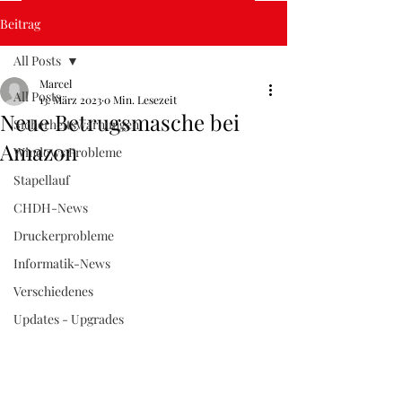
Kontaktformular (Einfach klicken)
Beitrag
All Posts
Marcel
All Posts
13. März 2023
0 Min. Lesezeit
Neue Betrugsmasche bei
COMPUTERHELLEF DOHEEM
Sicherheitswarnungen
Amazon
Windows Probleme
Das Original - Service nach allen Regeln der Kunst
52 38 60
info@chdh.lu
Stapellauf
CHDH-News
Druckerprobleme
Informatik-News
Verschiedenes
Updates - Upgrades