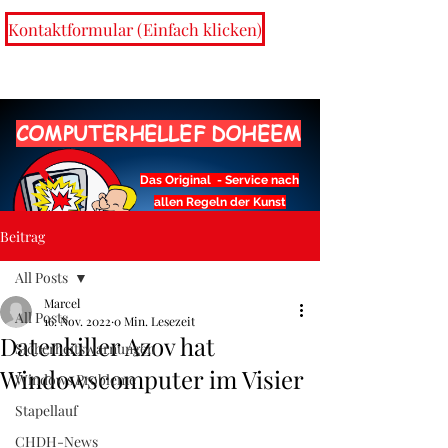
Kontaktformular (Einfach klicken)
COMPUTERHELLEF DOHEEM
Das Original - Service nach
allen Regeln der Kunst
Beitrag
info@chdh.lu
All Posts
Marcel
All Posts
16. Nov. 2022
0 Min. Lesezeit
Datenkiller Azov hat
Sicherheitswarnungen
Windowscomputer im Visier
Windows Probleme
Geschenkkarte
Stapellauf
CHDH-News