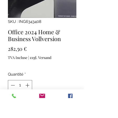
SKU : ING6343408
Office 2024 Home &
Business Vollversion
Prix
282,50 €
TVA Incluse
|
zzgl. Versand
Quantité
*
Ajouter au panier
Einmaliger Kauf für 1 PC oder Mac