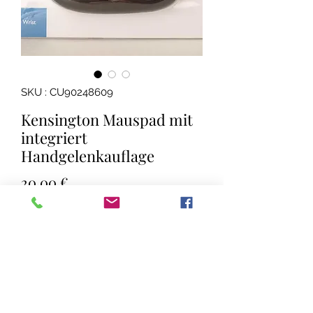
SKU : CU90248609
Kensington Mauspad mit
integriert
Handgelenkauflage
Prix
20,00 €
TVA Incluse
|
zzgl. Versand
Quantité
*