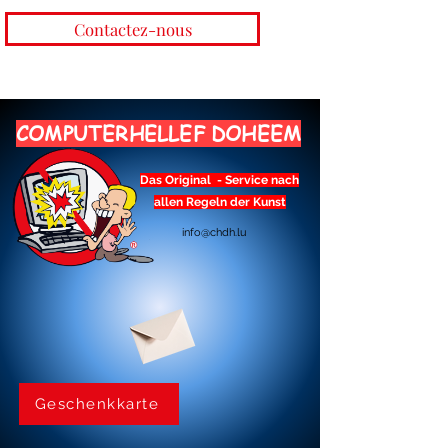
Contactez-nous
COMPUTERHELLEF DOHEEM
Das Original - Service nach
allen Regeln der Kunst
info@chdh.lu
Geschenkkarte