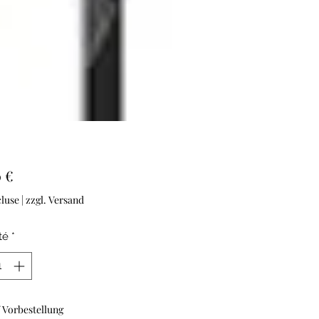
Prix
 €
luse
|
zzgl. Versand
té
*
 Vorbestellung