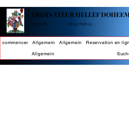
ORDINATEUR HELLEF DOHEE
s
52 38 60
info@chdh.lu
commencer
Allgemein
Allgemein
Reservation en lig
Allgemein
Such