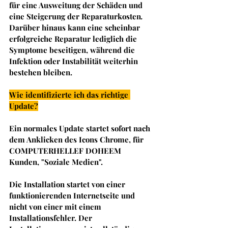
für eine Ausweitung der Schäden und 
eine Steigerung der Reparaturkosten
. 
Darüber hinaus kann eine scheinbar 
erfolgreiche Reparatur lediglich die 
Symptome beseitigen, während die 
Infektion oder Instabilität weiterhin 
bestehen bleiben.
Wie identifizierte ich das richtige 
Update?
Ein normales Update startet sofort nach 
dem Anklicken des Icons Chrome, für 
COMPUTERHELLEF DOHEEM 
Kunden, "Soziale Medien". 
Die Installation startet von einer 
funktionierenden Internetseite und 
nicht von einer mit einem 
Installationsfehler. Der 