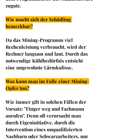
zugute. 
Wie macht sich der Schädling 
bemerkbar?
Da das Mining-Programm viel 
Rechenleistung verbraucht, wird der 
Rechner langsam und laut. Durch das 
notwendige Kühlbedürfnis entsteht 
eine ungewohnte Lärmkulisse.
Was kann man im Falle einer Mining-
Opfer tun?
Wie immer gilt in solchen Fällen der 
Vorsatz: "Finger weg und Fachmann 
anrufen". Denn oft verursacht man 
durch Eigeninitiative, durch die 
Intervention eines unqualifizierten 
Nachbarn oder Schwarzarbeiters, nur 