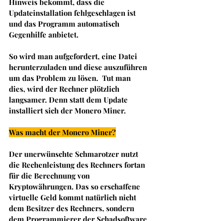
Hinweis bekommt, dass die 
Updateinstallation fehlgeschlagen ist 
und das Programm automatisch 
Gegenhilfe anbietet. 
So wird man aufgefordert, eine Datei 
herunterzuladen und diese auszuführen 
um das Problem zu lösen.  Tut man 
dies, wird der Rechner plötzlich 
langsamer. Denn statt dem Update 
installiert sich der Monero Miner.
Was macht der Monero Miner?
Der unerwünschte Schmarotzer nutzt 
die Rechenleistung des Rechners fortan 
für die Berechnung von 
Kryptowährungen. Das so erschaffene 
virtuelle Geld kommt natürlich nicht 
dem Besitzer des Rechners, sondern 
dem Programmierer der Schadsoftware 