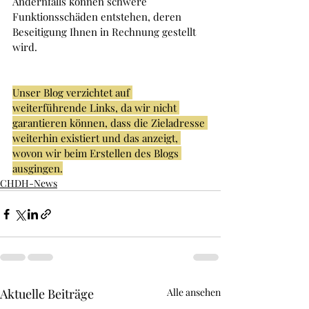
Andernfalls können schwere 
Funktionsschäden entstehen, deren 
Beseitigung Ihnen in Rechnung gestellt 
wird.
Unser Blog verzichtet auf 
weiterführende Links, da wir nicht 
garantieren können, dass die Zieladresse 
weiterhin existiert und das anzeigt, 
wovon wir beim Erstellen des Blogs 
ausgingen.
CHDH-News
Aktuelle Beiträge
Alle ansehen