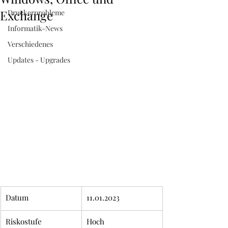
52 38 60
Exchange
Druckerprobleme
Informatik-News
Verschiedenes
Updates - Upgrades
Datum
11.01.2023
Riskostufe
Hoch